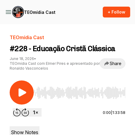
+ Follow
TEOmídia Cast
TEOmídia Cast
#228 - Educação Cristã Clássica
June 18, 2026
•
Share
TEOmídia Cast com Elmer Pires e apresentado por
Ronaldo Vasconcelos
Use Left/Right to seek, Home/End to jump to st
0:00
|
1:33:58
Show Notes