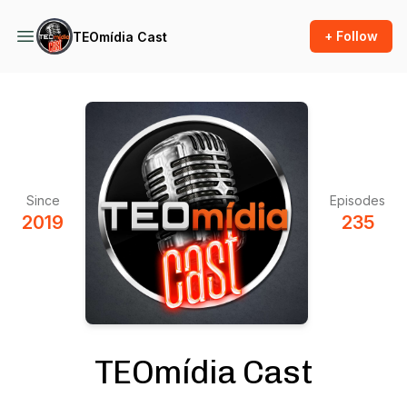
+ Follow
TEOmídia Cast
Since
Episodes
2019
235
TEOmídia Cast