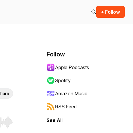
+ Follow
Follow
Apple Podcasts
Spotify
Amazon Music
hare
RSS Feed
See All
r end. Hold shift to jump forward or backward.