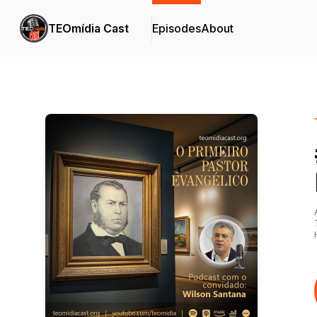
TEOmídia Cast
Episodes
About