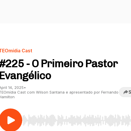
TEOmídia Cast
#225 - O Primeiro Pastor
Evangélico
April 14, 2025
•
S
TEOmídia Cast com Wilson Santana e apresentado por Fernando
Hamilton
Use Left/Right to seek, Home/End to jump to start o