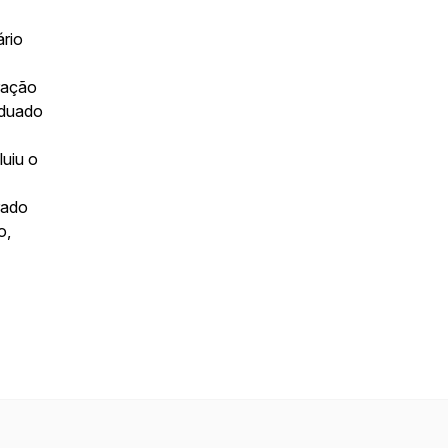
rio
ração
aduado
luiu o
rado
o,