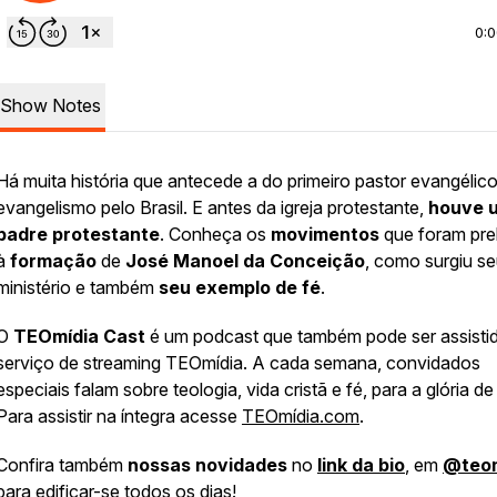
0:
Show Notes
Há muita história que antecede a do primeiro pastor evangélic
evangelismo pelo Brasil. E antes da igreja protestante,
houve 
padre protestante
. Conheça os
movimentos
que foram pre
à
formação
de
José Manoel da Conceição
, como surgiu s
ministério e também
seu exemplo de fé
.
O
TEOmídia Cast
é um podcast que também pode ser assisti
serviço de streaming TEOmídia. A cada semana, convidados
especiais falam sobre teologia, vida cristã e fé, para a glória d
Para assistir na íntegra acesse
TEOmídia.com
.
Confira também
nossas novidades
no
link da bio
, em
@‌teo
para edificar-se todos os dias!