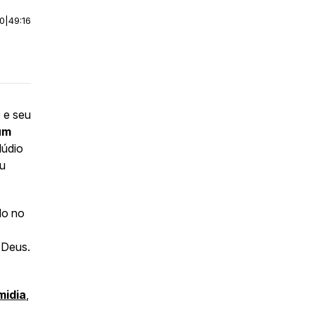
00
|
49:16
o e seu
um
lúdio
eu
do no
e Deus.
midia
,