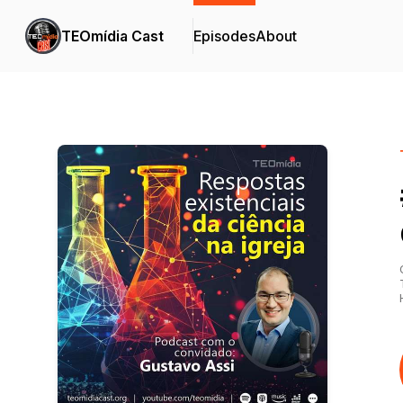
TEOmídia Cast
Episodes
About