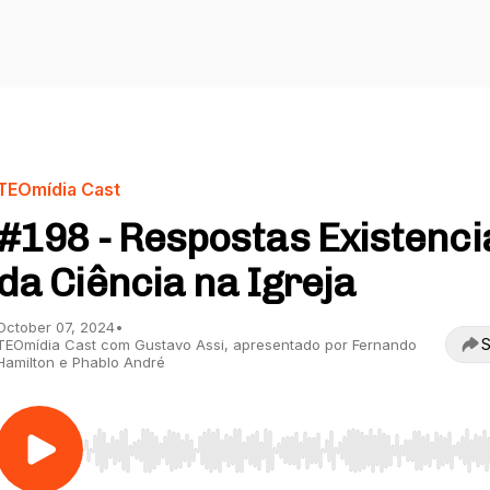
TEOmídia Cast
#198 - Respostas Existenci
da Ciência na Igreja
October 07, 2024
•
S
TEOmídia Cast com Gustavo Assi, apresentado por Fernando
Hamilton e Phablo André
Use Left/Right to seek, Home/End to jump to start o