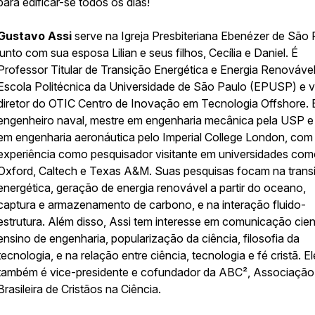
para edificar-se todos os dias!
Gustavo Assi
serve na Igreja Presbiteriana Ebenézer de São 
junto com sua esposa Lilian e seus filhos, Cecília e Daniel. É
Professor Titular de Transição Energética e Energia Renováve
Escola Politécnica da Universidade de São Paulo (EPUSP) e v
diretor do OTIC Centro de Inovação em Tecnologia Offshore. E
engenheiro naval, mestre em engenharia mecânica pela USP 
em engenharia aeronáutica pelo Imperial College London, com
experiência como pesquisador visitante em universidades co
Oxford, Caltech e Texas A&M. Suas pesquisas focam na trans
energética, geração de energia renovável a partir do oceano,
captura e armazenamento de carbono, e na interação fluido-
estrutura. Além disso, Assi tem interesse em comunicação cient
ensino de engenharia, popularização da ciência, filosofia da
tecnologia, e na relação entre ciência, tecnologia e fé cristã. El
também é vice-presidente e cofundador da ABC², Associação
Brasileira de Cristãos na Ciência.