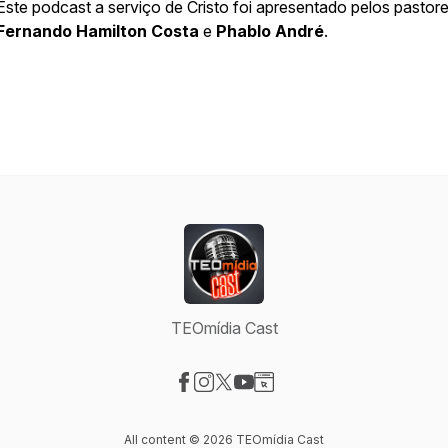
Este podcast a serviço de Cristo foi apresentado pelos pastor
Fernando Hamilton Costa
e
Phablo André
.
TEOmídia Cast
Visit our Facebook page
Visit our Instagram page
Visit our X-com page
Visit our YouTube page
Visit our Website page
All content © 2026 TEOmídia Cast