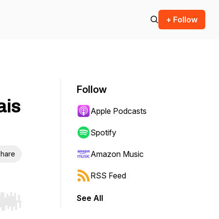
+ Follow
Follow
ais
Apple Podcasts
Spotify
Amazon Music
hare
RSS Feed
See All
r end. Hold shift to jump forward or backward.