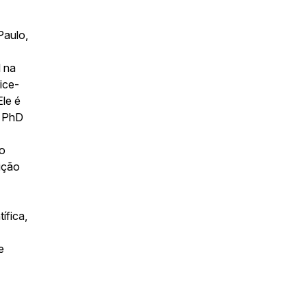
Paulo,
l na
ice-
le é
e PhD
mo
ição
ífica,
e