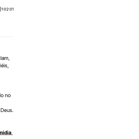
|
1:02:01
clam,
éis,
do no
e Deus.
midia
,