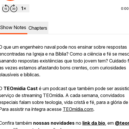
0:00
Show Notes
Chapters
O que um engenheiro naval pode nos ensinar sobre respostas
encontradas na Igreja e na Bíblia? Como a ciência e fé se mes
sanando respostas existências que todo jovem tem? Cuidado fi
as vezes estamos afastando bons crentes, com curiosidades
plausíveis e bíblicas.
O
TEOmídia Cast
é um podcast que também pode ser assisti
serviço de streaming TEOmídia. A cada semana, convidados
especiais falam sobre teologia, vida cristã e fé, para a glória d
Para assistir na íntegra acesse
TEOmídia.com
.
Confira também
nossas novidades
no
link da bio
, em
@‌teo